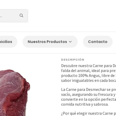
Inicio
Los del día a día
CARNE PARA DESMECHAR
cilios
Nuestros Productos
Contacto
CARNE PARA DE
DESCRIPCIÓN
Descubre nuestra Carne para D
falda del animal, ideal para pr
producto 100% Angus, libre de 
sabor inigualables en cada boc
La Carne para Desmechar se pr
vacío, asegurando su frescura y 
convierte en la opción perfecta
comida nutritiva y sabrosa.
¿Por qué elegir nuestra Carne