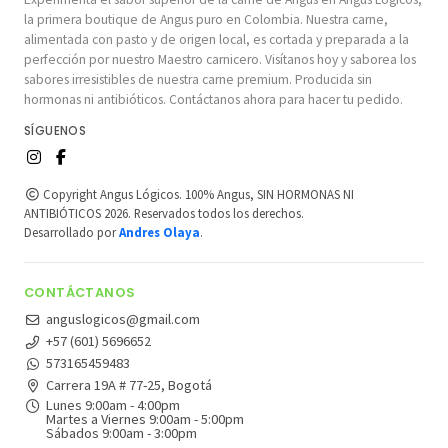
la primera boutique de Angus puro en Colombia. Nuestra carne,
alimentada con pasto y de origen local, es cortada y preparada a la
perfección por nuestro Maestro carnicero. Visítanos hoy y saborea los
sabores irresistibles de nuestra carne premium. Producida sin
hormonas ni antibióticos. Contáctanos ahora para hacer tu pedido.
SÍGUENOS
Copyright Angus Lógicos. 100% Angus, SIN HORMONAS NI
ANTIBIÓTICOS 2026. Reservados todos los derechos.
Desarrollado por
Andres Olaya
.
CONTÁCTANOS
anguslogicos@gmail.com
+57 (601) 5696652
573165459483
Carrera 19A # 77-25, Bogotá
Lunes 9:00am - 4:00pm
Martes a Viernes 9:00am - 5:00pm
Sábados 9:00am - 3:00pm