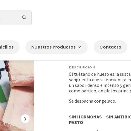
Inicio
Los del día a día
TUÉTANO
cilios
Nuestros Productos
Contacto
TUÉTANO
DESCRIPCIÓN
El tuétano de hueso es la susta
sangrienta que se encuentra en
un sabor denso e intenso y ge
como partido, en platos princip
Se despacha congelado.
SIN HORMONAS SIN ANTIBI
PASTO